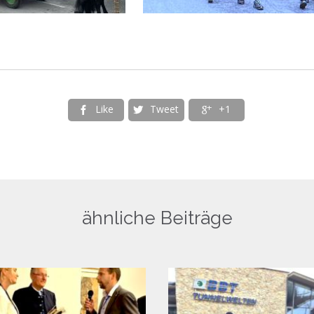
Like
Tweet
+1



ähnliche Beiträge