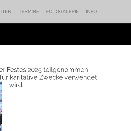
Skip
ITEN
TERMINE
FOTOGALERIE
INFO
to
content
er Festes 2025 teilgenommen
m für karitative Zwecke verwendet
wird.