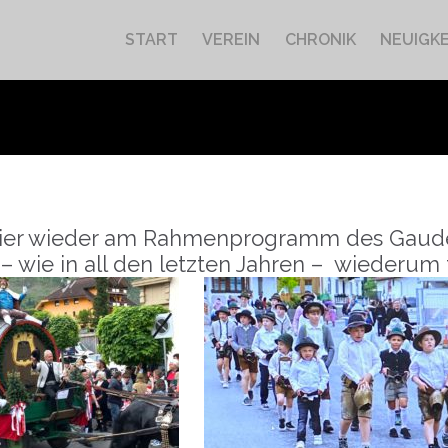
START
VEREIN
CHRONIK
NEUIGKE
wanier wieder am Rahmenprogramm des Gaud
r – wie in all den letzten Jahren – wiederu