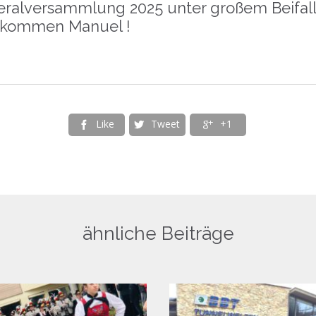
alversammlung 2025 unter großem Beifall all
lkommen Manuel !
Like
Tweet
+1



ähnliche Beiträge