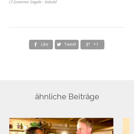
LT.Governor Siegele – Kobald
Like
Tweet
+1



ähnliche Beiträge